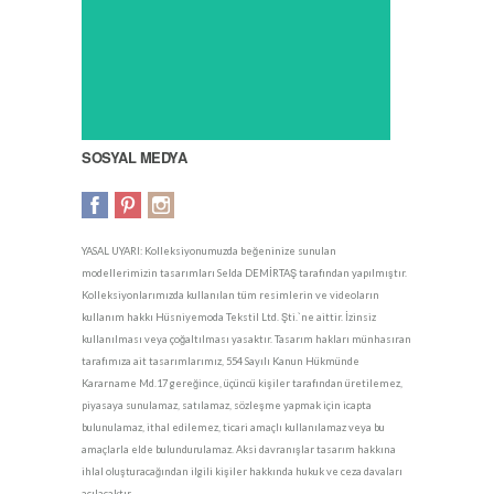
SOSYAL MEDYA
YASAL UYARI: Kolleksiyonumuzda beğeninize sunulan
modellerimizin tasarımları Selda DEMİRTAŞ tarafından yapılmıştır.
Kolleksiyonlarımızda kullanılan tüm resimlerin ve videoların
kullanım hakkı Hüsniyemoda Tekstil Ltd. Şti.`ne aittir. İzinsiz
kullanılması veya çoğaltılması yasaktır. Tasarım hakları münhasıran
tarafımıza ait tasarımlarımız, 554 Sayılı Kanun Hükmünde
Kararname Md.17 gereğince, üçüncü kişiler tarafından üretilemez,
piyasaya sunulamaz, satılamaz, sözleşme yapmak için icapta
bulunulamaz, ithal edilemez, ticari amaçlı kullanılamaz veya bu
amaçlarla elde bulundurulamaz. Aksi davranışlar tasarım hakkına
ihlal oluşturacağından ilgili kişiler hakkında hukuk ve ceza davaları
açılacaktır.