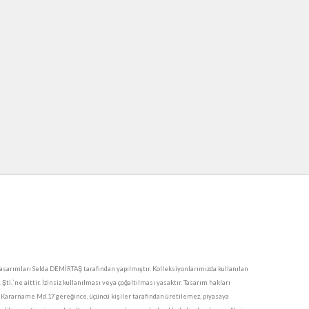
sarımları Selda DEMİRTAŞ tarafından yapılmıştır. Kolleksiyonlarımızda kullanılan
i.`ne aittir. İzinsiz kullanılması veya çoğaltılması yasaktır. Tasarım hakları
 Kararname Md.17 gereğince, üçüncü kişiler tarafından üretilemez, piyasaya