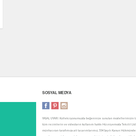
SOSYAL MEDYA
YASAL UYARI: Kolleksiyonumuzda beğeninize sunulan modellerimizin ta
tüm resimlerin ve videoların kullanım hakkı Hüsniyemoda Tekstil Ltd. Şt
münhasıran tarafımıza ait tasarımlarımız, 554 Sayılı Kanun Hükmünde