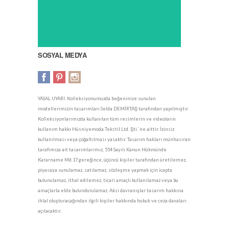
SOSYAL MEDYA
YASAL UYARI: Kolleksiyonumuzda beğeninize sunulan
modellerimizin tasarımları Selda DEMİRTAŞ tarafından yapılmıştır.
Kolleksiyonlarımızda kullanılan tüm resimlerin ve videoların
kullanım hakkı Hüsniyemoda Tekstil Ltd. Şti.`ne aittir. İzinsiz
kullanılması veya çoğaltılması yasaktır. Tasarım hakları münhasıran
tarafımıza ait tasarımlarımız, 554 Sayılı Kanun Hükmünde
Kararname Md.17 gereğince, üçüncü kişiler tarafından üretilemez,
piyasaya sunulamaz, satılamaz, sözleşme yapmak için icapta
bulunulamaz, ithal edilemez, ticari amaçlı kullanılamaz veya bu
amaçlarla elde bulundurulamaz. Aksi davranışlar tasarım hakkına
ihlal oluşturacağından ilgili kişiler hakkında hukuk ve ceza davaları
açılacaktır.