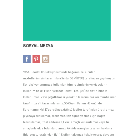
SOSYAL MEDYA
YASAL UYARI: Kolleksiyonumuzda beğeninize sunulan
modellerimizin tasarımları Selda DEMİRTAŞ tarafından yapılmıştır.
Kolleksiyonlarımızda kullanılan tüm resimlerin ve videoların
kullanım hakkı Hüsniyemoda Tekstil Ltd. Şti.`ne aittir. İzinsiz
kullanılması veya çoğaltılması yasaktır. Tasarım hakları münhasıran
tarafımıza ait tasarımlarımız, 554 Sayılı Kanun Hükmünde
Kararname Md.17 gereğince, üçüncü kişiler tarafından üretilemez,
piyasaya sunulamaz, satılamaz, sözleşme yapmak için icapta
bulunulamaz, ithal edilemez, ticari amaçlı kullanılamaz veya bu
amaçlarla elde bulundurulamaz. Aksi davranışlar tasarım hakkına
ihlal oluşturacağından ilgili kişiler hakkında hukuk ve ceza davaları