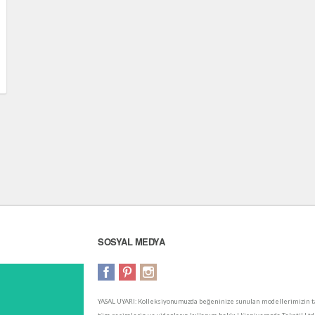
SOSYAL MEDYA
YASAL UYARI: Kolleksiyonumuzda beğeninize sunulan modellerimizin ta