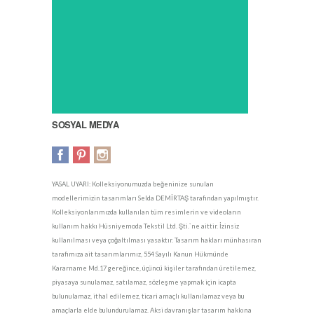
SOSYAL MEDYA
YASAL UYARI: Kolleksiyonumuzda beğeninize sunulan
modellerimizin tasarımları Selda DEMİRTAŞ tarafından yapılmıştır.
Kolleksiyonlarımızda kullanılan tüm resimlerin ve videoların
kullanım hakkı Hüsniyemoda Tekstil Ltd. Şti.`ne aittir. İzinsiz
kullanılması veya çoğaltılması yasaktır. Tasarım hakları münhasıran
tarafımıza ait tasarımlarımız, 554 Sayılı Kanun Hükmünde
Kararname Md.17 gereğince, üçüncü kişiler tarafından üretilemez,
piyasaya sunulamaz, satılamaz, sözleşme yapmak için icapta
bulunulamaz, ithal edilemez, ticari amaçlı kullanılamaz veya bu
amaçlarla elde bulundurulamaz. Aksi davranışlar tasarım hakkına