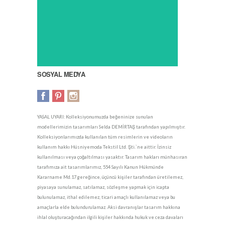
SOSYAL MEDYA
YASAL UYARI: Kolleksiyonumuzda beğeninize sunulan
modellerimizin tasarımları Selda DEMİRTAŞ tarafından yapılmıştır.
Kolleksiyonlarımızda kullanılan tüm resimlerin ve videoların
kullanım hakkı Hüsniyemoda Tekstil Ltd. Şti.`ne aittir. İzinsiz
kullanılması veya çoğaltılması yasaktır. Tasarım hakları münhasıran
tarafımıza ait tasarımlarımız, 554 Sayılı Kanun Hükmünde
Kararname Md.17 gereğince, üçüncü kişiler tarafından üretilemez,
piyasaya sunulamaz, satılamaz, sözleşme yapmak için icapta
bulunulamaz, ithal edilemez, ticari amaçlı kullanılamaz veya bu
amaçlarla elde bulundurulamaz. Aksi davranışlar tasarım hakkına
ihlal oluşturacağından ilgili kişiler hakkında hukuk ve ceza davaları