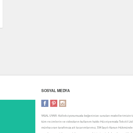
SOSYAL MEDYA
YASAL UYARI: Kolleksiyonumuzda beğeninize sunulan modellerimizin ta
tüm resimlerin ve videoların kullanım hakkı Hüsniyemoda Tekstil Ltd. Şt
münhasıran tarafımıza ait tasarımlarımız, 554 Sayılı Kanun Hükmünde