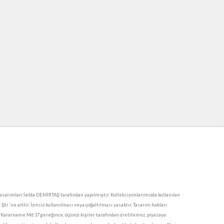
sarımları Selda DEMİRTAŞ tarafından yapılmıştır. Kolleksiyonlarımızda kullanılan
i.`ne aittir. İzinsiz kullanılması veya çoğaltılması yasaktır. Tasarım hakları
 Kararname Md.17 gereğince, üçüncü kişiler tarafından üretilemez, piyasaya