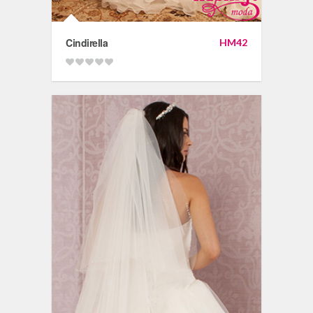
Cindirella
HM42