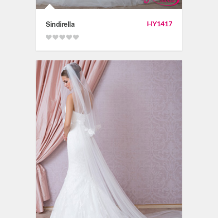
Sindirella
HY1417