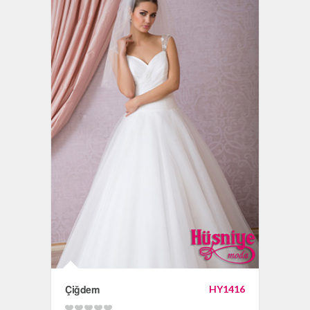
Çiğdem
HY1416