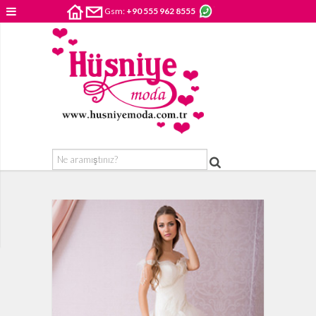
Gsm:
+90 555 962 8555