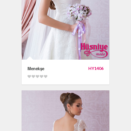
Menekşe
HY1406